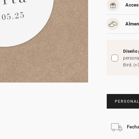
Acces
Almen
Diseño 
persona
Bird.
(
+
PERSONAL
Fecha