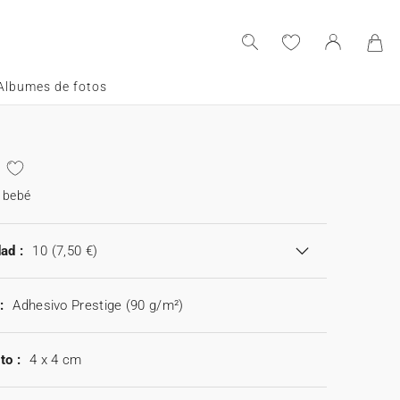
Albumes de fotos
 bebé
ad :
10
(7,50 €)
:
Adhesivo Prestige (90 g/m²)
to :
4 x 4 cm