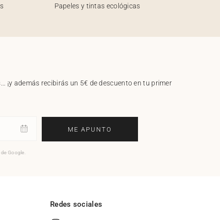
os
Papeles y tintas ecológicas
.. ¡y además recibirás un 5€ de descuento en tu primer
ME APUNTO
o de Google.
l
Redes sociales