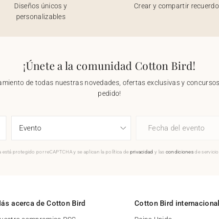
Diseños únicos y
Crear y compartir recuerd
personalizables
¡Únete a la comunidad Cotton Bird!
nzamiento de todas nuestras novedades, ofertas exclusivas y concursos.
pedido!
Fecha del evento
 está protegido por reCAPTCHA y se aplican la política de
privacidad
y las
condiciones
de servici
ás acerca de Cotton Bird
Cotton Bird internaciona