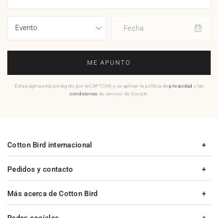
Fecha
ME APUNTO
Esta página está protegido por reCAPTCHA y se aplican la política de
privacidad
y las
condiciones
de servicio de Google.
Cotton Bird internacional
Pedidos y contacto
Más acerca de Cotton Bird
Redes sociales