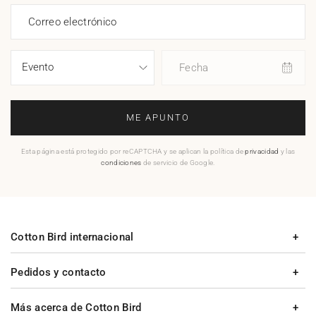
Correo electrónico
Fecha
ME APUNTO
Esta página está protegido por reCAPTCHA y se aplican la política de
privacidad
y las
condiciones
de servicio de Google.
Cotton Bird internacional
Pedidos y contacto
Más acerca de Cotton Bird