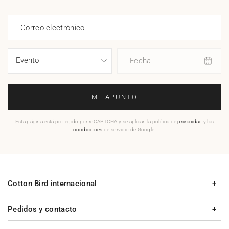
Correo electrónico
Fecha
ME APUNTO
Esta página está protegido por reCAPTCHA y se aplican la política de
privacidad
y las
condiciones
de servicio de Google.
Cotton Bird internacional
Pedidos y contacto