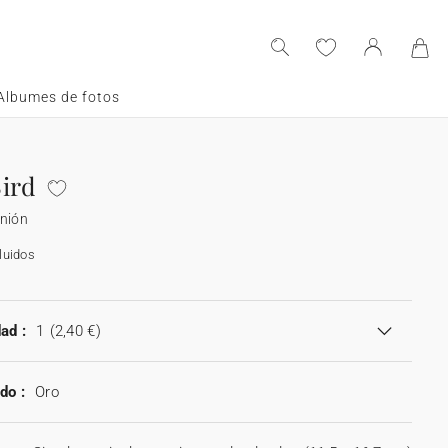
Albumes de fotos
ird
unión
luidos
ad :
1
(2,40 €)
do :
Oro