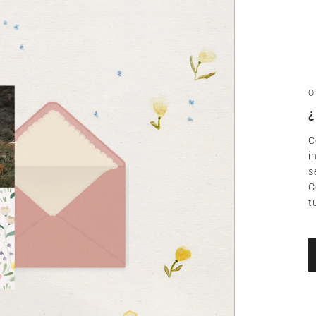
O
¿
C
i
s
C
t