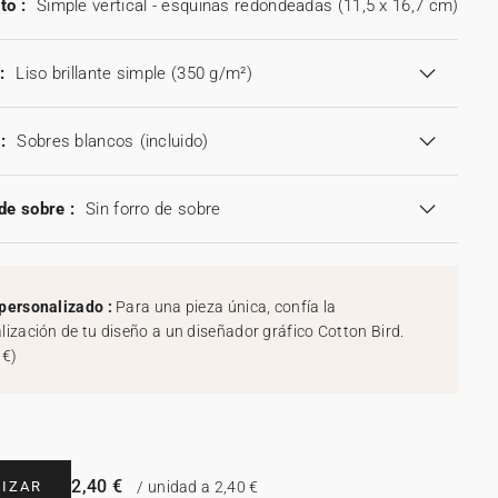
to :
Simple vertical - esquinas redondeadas (11,5 x 16,7 cm)
:
Liso brillante simple (350 g/m²)
:
Sobres blancos
(incluido)
de sobre :
Sin forro de sobre
personalizado :
Para una pieza única, confía la
lización de tu diseño a un diseñador gráfico Cotton Bird.
 €
)
2,40 €
IZAR
/ unidad a 2,40 €