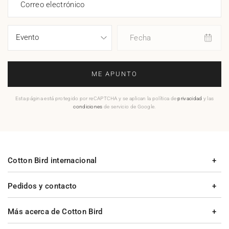
Correo electrónico
Fecha
ME APUNTO
Esta página está protegido por reCAPTCHA y se aplican la política de
privacidad
y las
condiciones
de servicio de Google.
Cotton Bird internacional
Pedidos y contacto
Más acerca de Cotton Bird