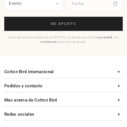
Fecha
ME APUNTO
Esta página está protegido por reCAPTCHA y se aplican la política de
privacidad
y las
condiciones
de servicio de Google.
Cotton Bird internacional
Pedidos y contacto
Más acerca de Cotton Bird
Redes sociales