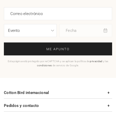
Correo electrónico
Fecha
ME APUNTO
Esta página está protegido por reCAPTCHA y se aplican la política de
privacidad
y las
condiciones
de servicio de Google.
Cotton Bird internacional
Pedidos y contacto