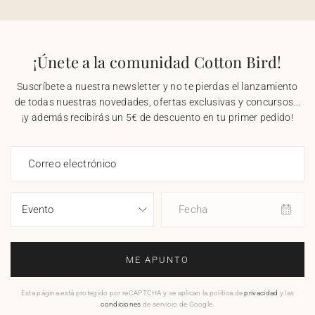
¡Únete a la comunidad Cotton Bird!
Suscríbete a nuestra newsletter y no te pierdas el lanzamiento
de todas nuestras novedades, ofertas exclusivas y concursos...
¡y además recibirás un 5€ de descuento en tu primer pedido!
Correo electrónico
Fecha
ME APUNTO
Esta página está protegido por reCAPTCHA y se aplican la política de
privacidad
y las
condiciones
de servicio de Google.