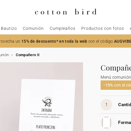
Bautizo
Comunión
Cumpleaños
Productos con fotos
rovecha un
15% de descuento* en toda la web
con el código
AUGVIB
unión
Compañero II
Compañe
Menú comunió
-15%
con el c
1
Cantid
Forma