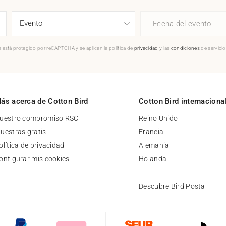
Fecha del evento
 está protegido por reCAPTCHA y se aplican la política de
privacidad
y las
condiciones
de servici
ás acerca de Cotton Bird
Cotton Bird internaciona
uestro compromiso RSC
Reino Unido
uestras gratis
Francia
olítica de privacidad
Alemania
onfigurar mis cookies
Holanda
-
Descubre Bird Postal