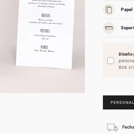
Papel 
Soport
Diseño 
persona
Bird.
(
+
PERSONAL
Fecha