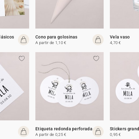
lásicos
Cono para golosinas
Vela vaso
A partir de 1,10 €
4,70 €
Etiqueta redonda perforada
Stickers gran
A partir de 0,25 €
0,95 €