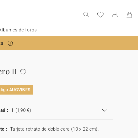
Albumes de fotos
ES
ro II
n
ódigo
AUGVIBES
ad :
1
(1,90 €)
to :
Tarjeta retrato de doble cara (10 x 22 cm).