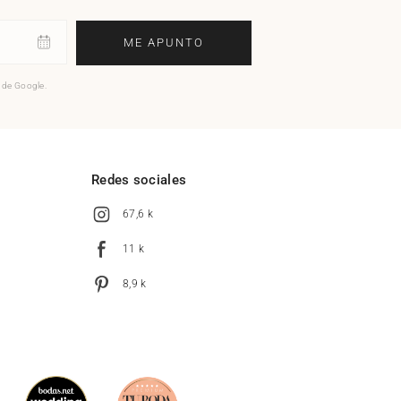
ME APUNTO
o de Google.
l
Redes sociales
67,6 k
11 k
8,9 k