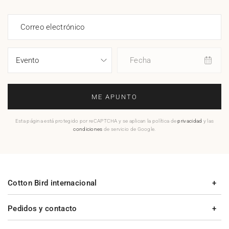
Correo electrónico
Fecha
ME APUNTO
Esta página está protegido por reCAPTCHA y se aplican la política de
privacidad
y las
condiciones
de servicio de Google.
Cotton Bird internacional
Pedidos y contacto