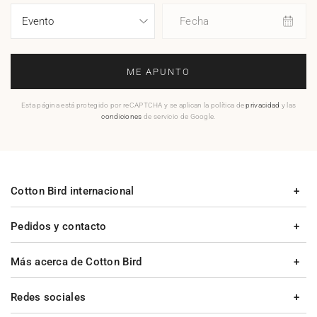
Fecha
ME APUNTO
Esta página está protegido por reCAPTCHA y se aplican la política de
privacidad
y las
condiciones
de servicio de Google.
Cotton Bird internacional
Pedidos y contacto
Más acerca de Cotton Bird
Redes sociales