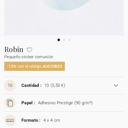
Carteles de boda
Detalles para invitados
Etiquetas para detalles
Velas
Caja sorpresa
Mantel individual de papel
Etiquetas para regalos
Día de la madre
Invitación aniversario de boda
Invitación de cumpleaños
Cartel bienvenida
Decoración de cumpleaños
Ramo de flores secas
Stickers
Stickers
Regalos invitados cumpleaños
Etiquetas regalos de Navidad
Calendarios
Álbum de fotos bebé
Cuadernos de notas
Guirlanda de boda
Sticker
Álbum de fotos boda
Etiquetas para detalles
Etiquetas para detalles
Servilleteros
Stickers para regalos
Día del padre
Sobres y forros de sobre
Felicitaciones de Navidad
Guirnalda
Decoración casa
Stickers
Jabones artesanales
Jabones artesanales
Regalos de Navidad
Stickers
Foto
Cámaras desechables
Sticker cámaras desechables
Colaboraciones
Caja para galletas
Polaroids
Accesorios
Libro de firmas boda
Accesorios
Botellitas
Botellitas
Botellitas
Jabones artesanales
Cuadernos de notas
Robin
Pequeño sticker comunión
Caja sorpresa
Álbum de fotos
Tarjetas digitales
Sticker cámaras desechables
Bolsitas de tela
Bolsitas de tela
Bolsitas de tela
Botellitas
Tarjeta de regalo
-15%
con el código
AUGVIBES
Bolsitas de tela
10
Cantidad :
10
(5,50 €)
Papel :
Adhesivo Prestige (90 g/m²)
Formato :
4 x 4 cm