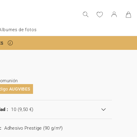
Albumes de fotos
ES
 comunión
ódigo
AUGVIBES
ad :
10
(9,50 €)
:
Adhesivo Prestige (90 g/m²)