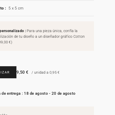
to :
5 x 5 cm
personalizado :
Para una pieza única, confía la
lización de tu diseño a un diseñador gráfico Cotton
39,00 €
)
9,50 €
IZAR
/ unidad a 0,95 €
 de entrega : 18 de agosto - 20 de agosto