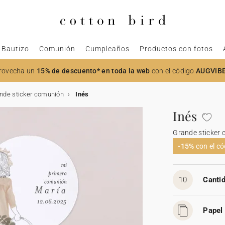
Bautizo
Comunión
Cumpleaños
Productos con fotos
rovecha un
15% de descuento* en toda la web
con el código
AUGVIB
nde sticker comunión
Inés
Inés
Grande sticker
-15%
con el c
10
Cantid
Papel 