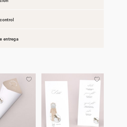
ción
control
e entrega