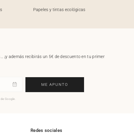
os
Papeles y tintas ecológicas
.. ¡y además recibirás un 5€ de descuento en tu primer
ME APUNTO
o de Google.
l
Redes sociales