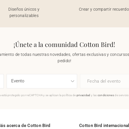
Diseños únicos y
Crear y compartir recuerd
personalizables
¡Únete a la comunidad Cotton Bird!
nzamiento de todas nuestras novedades, ofertas exclusivas y concursos.
pedido!
Fecha del evento
 está protegido por reCAPTCHA y se aplican la política de
privacidad
y las
condiciones
de servici
ás acerca de Cotton Bird
Cotton Bird internaciona