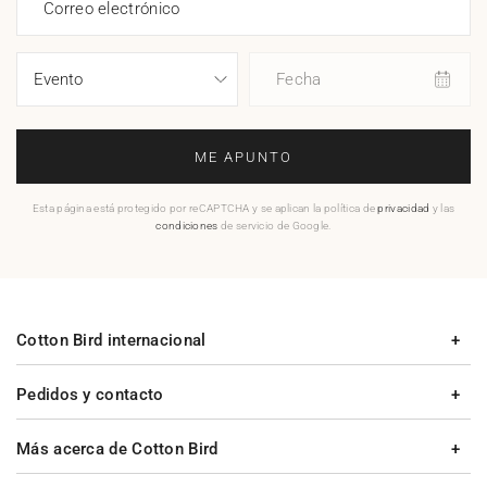
Correo electrónico
Fecha
ME APUNTO
Esta página está protegido por reCAPTCHA y se aplican la política de
privacidad
y las
condiciones
de servicio de Google.
Cotton Bird internacional
Pedidos y contacto
Más acerca de Cotton Bird