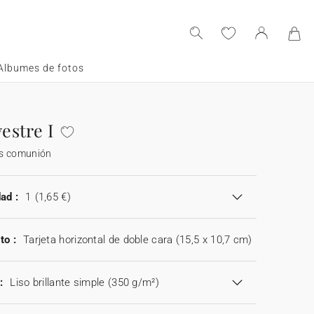
Albumes de fotos
vestre I
s comunión
ad :
1
(1,65 €)
to :
Tarjeta horizontal de doble cara (15,5 x 10,7 cm)
:
Liso brillante simple (350 g/m²)