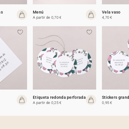
as
Menú
Vela vaso
A partir de 0,70 €
4,70 €
Etiqueta redonda perforada
Stickers gran
A partir de 0,25 €
0,95 €