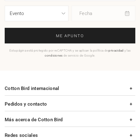
Fecha
ME APUNTO
Esta página está protegido por reCAPTCHA y se aplican la política de
privacidad
y las
condiciones
de servicio de Google.
Cotton Bird internacional
Pedidos y contacto
Más acerca de Cotton Bird
Redes sociales