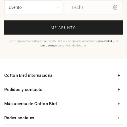
Fecha
ME APUNTO
Esta página está protegido por reCAPTCHA y se aplican la política de
privacidad
y las
condiciones
de servicio de Google.
Cotton Bird internacional
Pedidos y contacto
Más acerca de Cotton Bird
Redes sociales