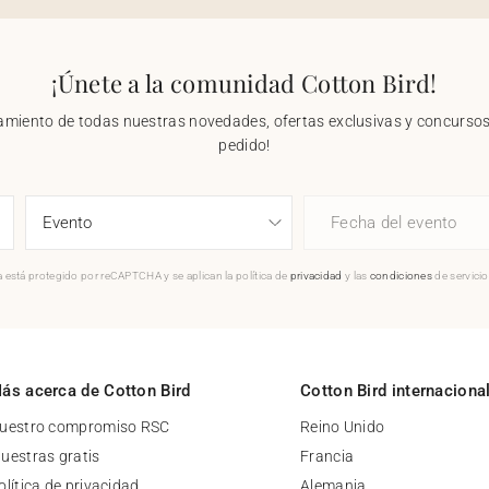
¡Únete a la comunidad Cotton Bird!
nzamiento de todas nuestras novedades, ofertas exclusivas y concursos.
pedido!
Fecha del evento
 está protegido por reCAPTCHA y se aplican la política de
privacidad
y las
condiciones
de servici
ás acerca de Cotton Bird
Cotton Bird internaciona
uestro compromiso RSC
Reino Unido
uestras gratis
Francia
olítica de privacidad
Alemania