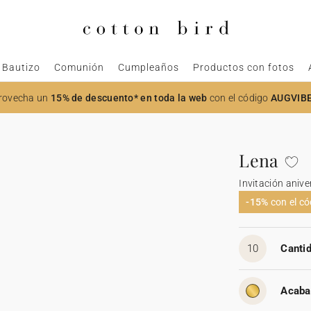
Bautizo
Comunión
Cumpleaños
Productos con fotos
rovecha un
15% de descuento* en toda la web
con el código
AUGVIB
Lena
Invitación aniv
-15%
con el c
10
Cantid
Acaba