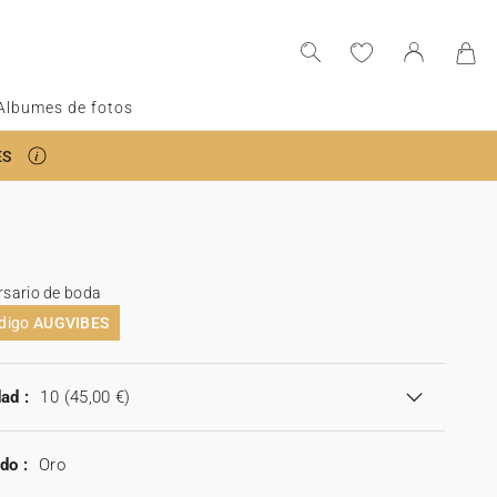
Albumes de fotos
ES
ersario de boda
ódigo
AUGVIBES
ad :
10
(45,00 €)
do :
Oro