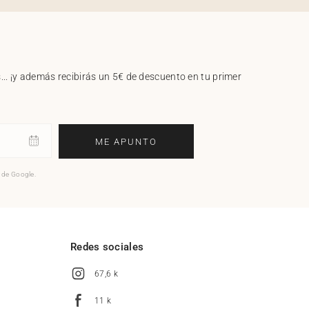
.. ¡y además recibirás un 5€ de descuento en tu primer
ME APUNTO
o de Google.
l
Redes sociales
67,6 k
11 k