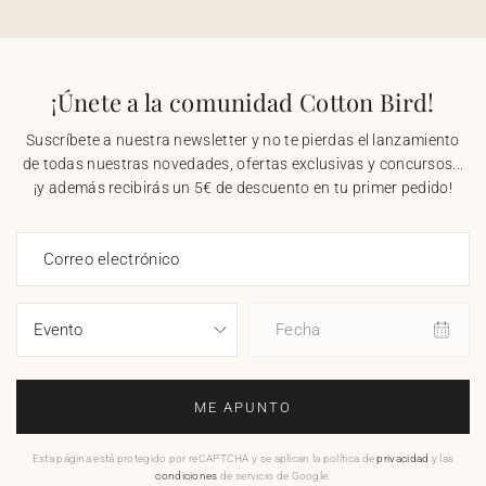
¡Únete a la comunidad Cotton Bird!
Suscríbete a nuestra newsletter y no te pierdas el lanzamiento
de todas nuestras novedades, ofertas exclusivas y concursos...
¡y además recibirás un 5€ de descuento en tu primer pedido!
Correo electrónico
Fecha
ME APUNTO
Esta página está protegido por reCAPTCHA y se aplican la política de
privacidad
y las
condiciones
de servicio de Google.