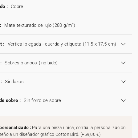
do :
Cobre
:
Mate texturado de lujo (280 g/m²)
t :
Vertical plegada - cuerda y etiqueta (11,5 x 17,5 cm)
:
Sobres blancos
(incluido)
:
Sin lazos
de sobre :
Sin forro de sobre
personalizado :
Para una pieza única, confía la personalización
iseño a un diseñador gráfico Cotton Bird.
(
+59,00 €
)