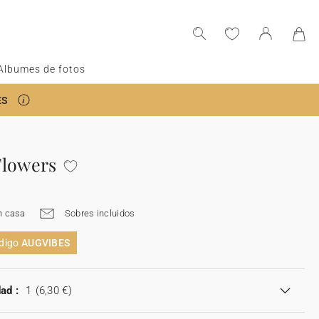
Albumes de fotos
ES
Flowers
n casa
Sobres incluidos
ódigo
AUGVIBES
ad :
1
(6,30 €)