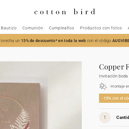
Bautizo
Comunión
Cumpleaños
Productos con fotos
rovecha un
15% de descuento* en toda la web
con el código
AUGVIB
Copper 
Invitación boda
montaje e
-15%
con el c
1
Cantid