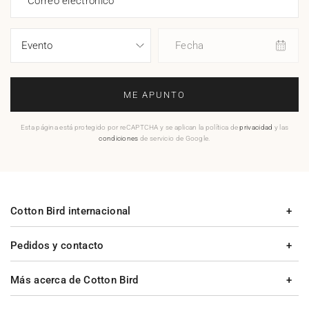
Correo electrónico
Fecha
ME APUNTO
Esta página está protegido por reCAPTCHA y se aplican la política de
privacidad
y las
condiciones
de servicio de Google.
Cotton Bird internacional
Pedidos y contacto
Más acerca de Cotton Bird