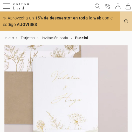
✨ Aprovecha un
15% de descuento* en toda la web
con el
código
AUGVIBES
Inicio
Tarjetas
Invitación boda
Puccini
Muestras gratis
Todas las celebraciones
Bodas
El anuncio
Decoración
Decoración de la mesa
Detalles para invitados
Colaboraciones
Bautizo
Decoración y detalles para invitados bautizo
Accesorios para invitaciones
Comunión
Decoración y detalles para invitados comunión
Accesorios para invitaciones
Cumpleaños
Decoración de cumpleaños
Detalles para invitados
Navidad
Calendarios
Regalos de navidad
Tarjetas
Tarjetas de boda
Tarjetas de bautizo
Tarjetas de comunión
Decoración
Decoración de boda
Decoración mesa de boda
Decoración habitación niños
Decoración de bautizo
Decoración de comunión
Decoración de cumpleaños
Decoración de mesa
Decoración casa
Accesorios
Regalos
Detalles para invitados de boda
Regalos de nacimiento
Tarjetas bebé
Regalos invitados de bautizo
Regalos invitados de comunión
Regalos invitados cumpleaños
Regalos de Navidad
Calendarios
Calendario con fotos
Foto
Álbumes de fotos
Tarjeta de regalo
Bodas
Invitaciones de bodas
Tarjeta para número de cuenta
Toda la decoración de boda
Toda la decoración de mesa
Todos los detalles para invitados
Cotton Bird x Helena Soubeyrand
Invitaciones de bautizo
Toda la decoración y detalles bautizo
Stickers de sobre
Puntos de libro
Toda la decoración y detalles comunión
Stickers de sobre
Invitaciones de cumpleaños
Toda la decoración
Cono sorpresa cumpleaños
Ver la colección de Navidad
Calendario de Adviento
Todos los regalos
Todas las tarjetas
Invitación
Invitación
Invitación
Toda la decoración
Toda la decoración de boda
Toda la decoración de mesa
Toda la decoración habitación niños
Toda la decoración de bautizo
Toda la decoración de comunión
Toda la decoración de cumpleaños
Toda la decoración de mesa
Toda la decoración para la casa
Marcos
Todos los regalos
Todos los detalles para invitados de boda
Todos los regalos de nacimiento
Todas las tarjetas bebé
Todos los regalos invitados de bautizo
Todos los regalos invitados de comunión
Todos los regalos para invitados cumpleaños
Todos los regalos de Navidad
Todos los calendarios
Todos los calendarios con fotos
Todos los productos con fotos
Todos los álbumes de fotos
Todas las celebraciones
Agradecimientos
Stickers de sobre
Libro de firmas
Menú
Caja para galletas
Cotton Bird x Herbarium
Bautizo
Recordatorios de bautizo
Cono sorpresa bautizo
Lazos
Invitaciones de comunión
Libro de firmas
Lazos
Decoración de cumpleaños
Guirlanda
Caja sorpresa
Felicitaciones de Navidad
Calendarios con espiral
Cuaderno personalizado
Muestras de invitaciones de boda
Invitación de boda digital
Invitación de bautizo digital
Invitación de comunión digital
Decoración de boda
Decoración mesa de boda
Marcasitios
Medidor infantil
Cono golosinas
Cono golosinas
Decoración de mesa
Vaso de papel
Póster
Soporte tarjetas
Detalles para invitados de boda
Caja para galletas
Tarjetas bebé
Tarjetas de embarazo
Caja para galletas
Caja sorpresa
Caja para galletas
Póster
Calendario con fotos
Calendario de pared
Álbumes de fotos
Álbum fotos tapa en tela
El anuncio
Save the date
Misal
Marcasitios
Caja sorpresa
Cotton Bird x leaubleu
Decoración y detalles para invitados bautizo
Libro de firmas
Flores secas
Comunión
Recordatorios de comunión
Menú
Cake topper
Detalles para invitados
Caja para galletas
Calendarios
Calendario acordeón
Cuadro con foto personalizado
Tarjetas
Tarjetas de boda
Agradecimientos
Recordatorios
Agradecimientos
Menú
Misal
Decoración habitación niños
Lámina nacimiento
Libro de firmas
Libro de firmas
Servilletero
Guirnalda
Vela
Vela
Regalos de nacimiento
Tarjetas meses bebé
Tarjetas de aprendizaje
Vela
Marcapágina
Cono golosinas
Caja para galletas
Calendario de mesa
Calendario de Adviento foto
Álbum de tapa dura
Impresiones de fotos
Decoración
Cono confetis
Seating plan
Velas
Misal
Accesorios para invitaciones
Decoración y detalles para invitados comunión
Velas
Cumpleaños
Stickers de cumpleaños
Etiquetas para regalos
Colaboración Cotton Bird x Bonton
Regalos de navidad
Tableta de chocolate navideña
Tarjeta número de cuenta
Tarjetas de bautizo
Decoración
Número de mesa
Abanico programa
Lámina habitación niños
Decoración de bautizo
Misal
Menú
Mantel individual
Cake topper
Caja sorpresa
Tarjetas primeras veces bebé
Stickers
Regalos invitados de bautizo
Caja sorpresa
Vela
Caja sorpresa
Vela
Álbum de tapa blanda
Cuadro foto personalizado
Abanicos y paipai
Decoración de la mesa
Número de mesa
Ramo de flores secas
Menú
Cono sorpresa comunión
Accesorios para invitaciones
Vasos de papel
Navidad
Velas
Colaboración Cotton Bird x Mer Mag
Save the date
Tarjetas de comunión
Seating plan
Cono confetis
Menú
Decoración de comunión
Regalos
Etiqueta boda
Etiquetas bautizo
Regalos invitados de comunión
Etiquetas comunión
Stickers
Chocolate
Álbum de fotos boda
Polaroids