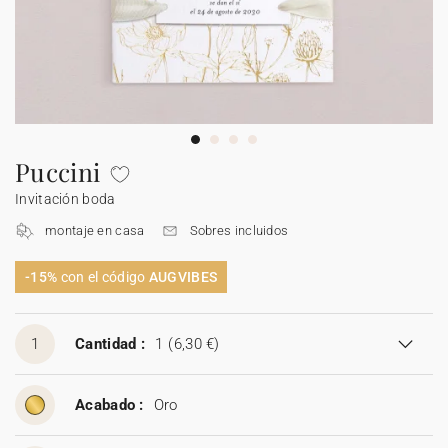
Carteles de boda
Detalles para invitados
Etiquetas para detalles
Velas
Caja sorpresa
Mantel individual de papel
Etiquetas para regalos
Día de la madre
Invitación aniversario de boda
Invitación de cumpleaños
Cartel bienvenida
Decoración de cumpleaños
Ramo de flores secas
Stickers
Stickers
Regalos invitados cumpleaños
Etiquetas regalos de Navidad
Calendarios
Álbum de fotos bebé
Cuadernos de notas
Guirlanda de boda
Sticker
Álbum de fotos boda
Etiquetas para detalles
Etiquetas para detalles
Servilleteros
Stickers para regalos
Día del padre
Sobres y forros de sobre
Felicitaciones de Navidad
Guirnalda
Decoración casa
Stickers
Jabones artesanales
Jabones artesanales
Regalos de Navidad
Stickers
Foto
Cámaras desechables
Sticker cámaras desechables
Colaboraciones
Caja para galletas
Polaroids
Accesorios
Libro de firmas boda
Accesorios
Botellitas
Botellitas
Botellitas
Jabones artesanales
Cuadernos de notas
Puccini
Invitación boda
Caja sorpresa
Álbum de fotos
Tarjetas digitales
Sticker cámaras desechables
Bolsitas de tela
Bolsitas de tela
Bolsitas de tela
Botellitas
Tarjeta de regalo
montaje en casa
Sobres incluidos
Bolsitas de tela
-15%
con el código
AUGVIBES
1
Cantidad :
1
(6,30 €)
Acabado :
Oro