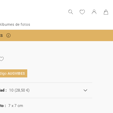
Albumes de fotos
ES
a
ódigo
AUGVIBES
ad :
10
(28,50 €)
to :
7 x 7 cm