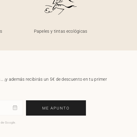
os
Papeles y tintas ecológicas
.. ¡y además recibirás un 5€ de descuento en tu primer
ME APUNTO
o de Google.