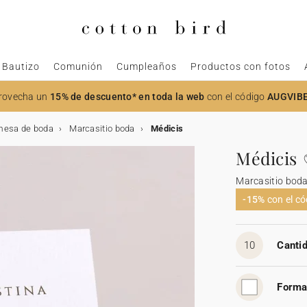
Bautizo
Comunión
Cumpleaños
Productos con fotos
rovecha un
15% de descuento* en toda la web
con el código
AUGVIB
mesa de boda
Marcasitio boda
Médicis
Médicis
Marcasitio bod
-15%
con el c
10
Cantid
Forma