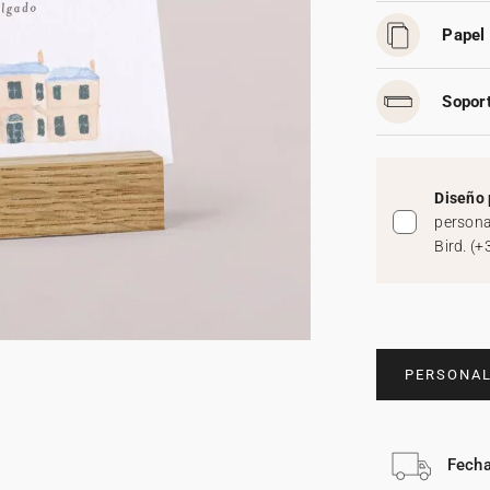
Papel 
Soport
Diseño 
persona
Bird.
(
+
PERSONAL
Fecha