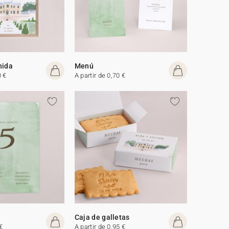
nida
Menú
0 €
A partir de 0,70 €
Caja de galletas
€
A partir de 0,95 €