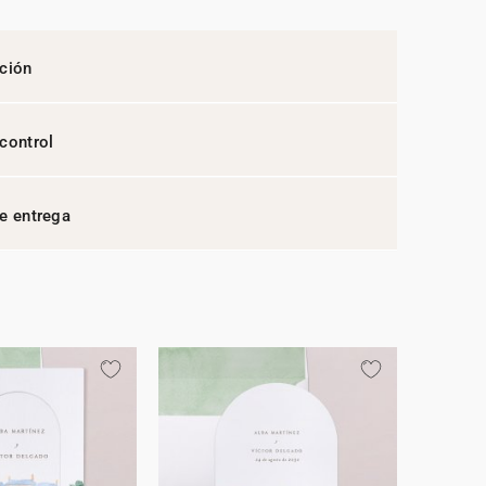
ción
control
e entrega