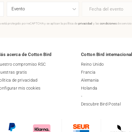
Fecha del evento
 está protegido por reCAPTCHA y se aplican la política de
privacidad
y las
condiciones
de servici
ás acerca de Cotton Bird
Cotton Bird internaciona
uestro compromiso RSC
Reino Unido
uestras gratis
Francia
olítica de privacidad
Alemania
onfigurar mis cookies
Holanda
-
Descubre Bird Postal