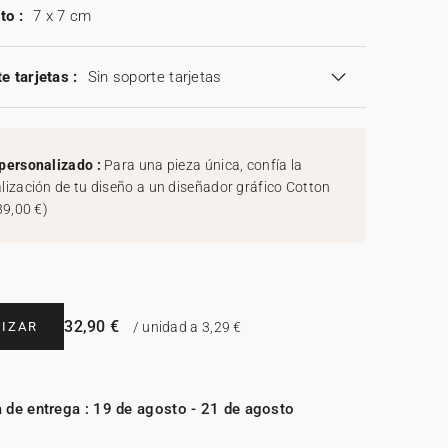
to :
7 x 7 cm
e tarjetas :
Sin soporte tarjetas
personalizado :
Para una pieza única, confía la
lización de tu diseño a un diseñador gráfico Cotton
39,00 €
)
32,90 €
IZAR
/ unidad a 3,29 €
 de entrega : 19 de agosto - 21 de agosto