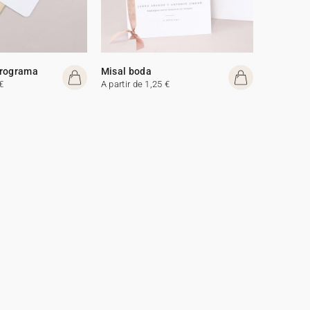
programa
Misal boda
€
A partir de 1,25 €