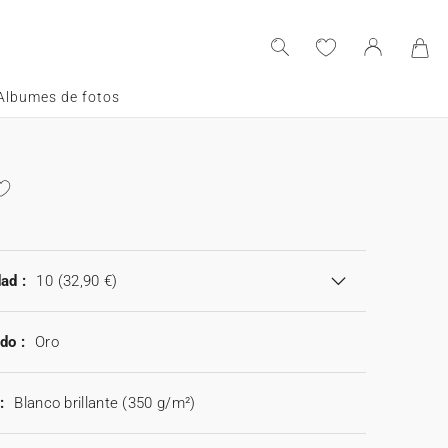
Albumes de fotos
a
ad :
10
(32,90 €)
do :
Oro
:
Blanco brillante (350 g/m²)