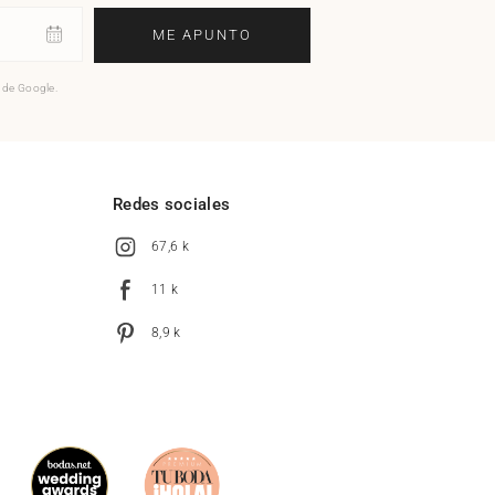
ME APUNTO
o de Google.
l
Redes sociales
67,6 k
11 k
8,9 k