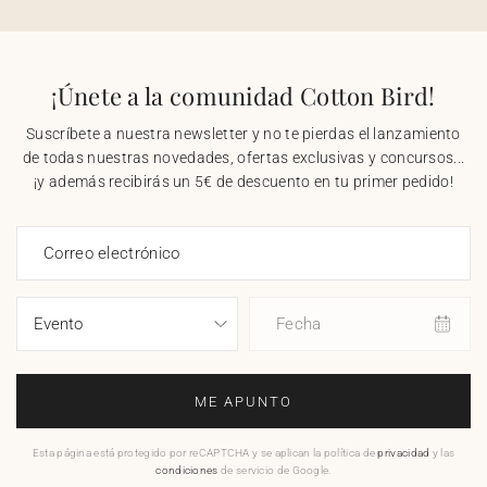
¡Únete a la comunidad Cotton Bird!
Suscríbete a nuestra newsletter y no te pierdas el lanzamiento
de todas nuestras novedades, ofertas exclusivas y concursos...
¡y además recibirás un 5€ de descuento en tu primer pedido!
Correo electrónico
Fecha
ME APUNTO
Esta página está protegido por reCAPTCHA y se aplican la política de
privacidad
y las
condiciones
de servicio de Google.