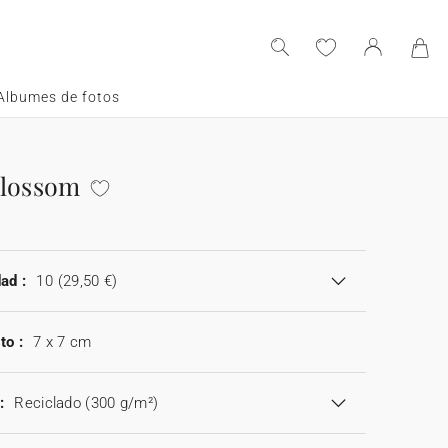
Albumes de fotos
Blossom
a
ad :
10
(29,50 €)
to :
7 x 7 cm
:
Reciclado (300 g/m²)