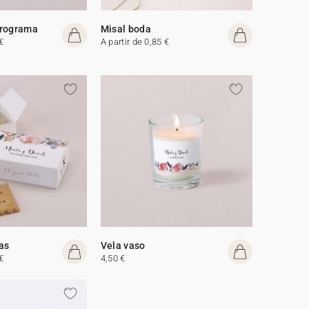
programa
Misal boda
€
A partir de 0,85 €
tas
Vela vaso
€
4,50 €