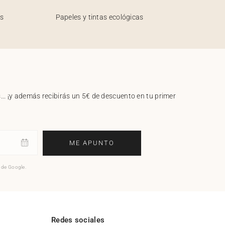
os
Papeles y tintas ecológicas
.. ¡y además recibirás un 5€ de descuento en tu primer
ME APUNTO
o de Google.
l
Redes sociales