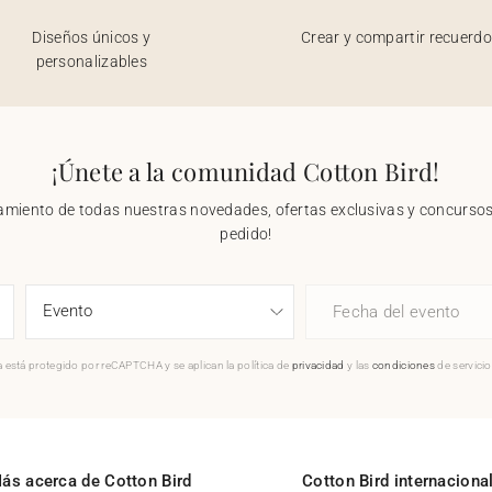
Diseños únicos y
Crear y compartir recuerd
personalizables
¡Únete a la comunidad Cotton Bird!
nzamiento de todas nuestras novedades, ofertas exclusivas y concursos.
pedido!
Fecha del evento
 está protegido por reCAPTCHA y se aplican la política de
privacidad
y las
condiciones
de servici
ás acerca de Cotton Bird
Cotton Bird internaciona