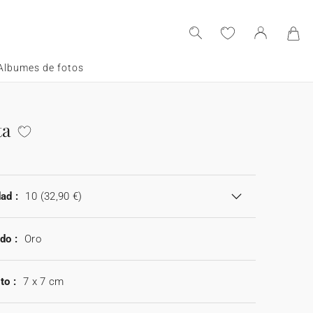
Albumes de fotos
ta
a
ad :
10
(32,90 €)
do :
Oro
to :
7 x 7 cm