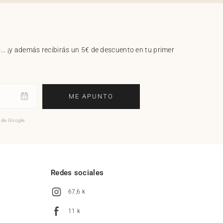
.. ¡y además recibirás un 5€ de descuento en tu primer
ME APUNTO
o de Google.
l
Redes sociales
67,6 k
11 k