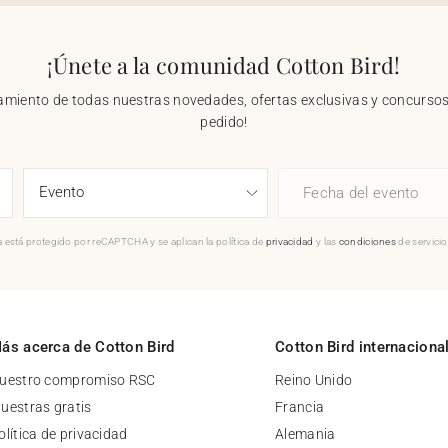
¡Únete a la comunidad Cotton Bird!
nzamiento de todas nuestras novedades, ofertas exclusivas y concursos.
pedido!
Fecha del evento
 está protegido por reCAPTCHA y se aplican la política de
privacidad
y las
condiciones
de servici
ás acerca de Cotton Bird
Cotton Bird internaciona
uestro compromiso RSC
Reino Unido
uestras gratis
Francia
olítica de privacidad
Alemania