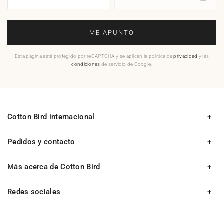
ME APUNTO
Esta página está protegido por reCAPTCHA y se aplican la política de
privacidad
y las
condiciones
de servicio de Google.
Cotton Bird internacional
Pedidos y contacto
Más acerca de Cotton Bird
Redes sociales