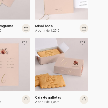
programa
Misal boda
€
A partir de 1,25 €
Caja de galletas
€
A partir de 1,35 €