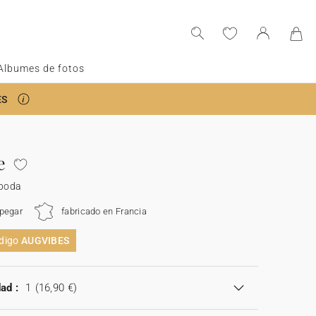
Albumes de fotos
ES
e
 boda
 pegar
fabricado en Francia
ódigo
AUGVIBES
ad :
1
(16,90 €)