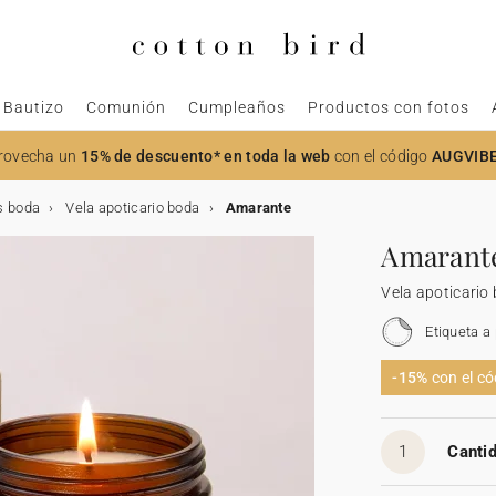
Bautizo
Comunión
Cumpleaños
Productos con fotos
rovecha un
15% de descuento* en toda la web
con el código
AUGVIB
s boda
Vela apoticario boda
Amarante
Amarant
Vela apoticario
Etiqueta a
-15%
con el c
1
Cantid