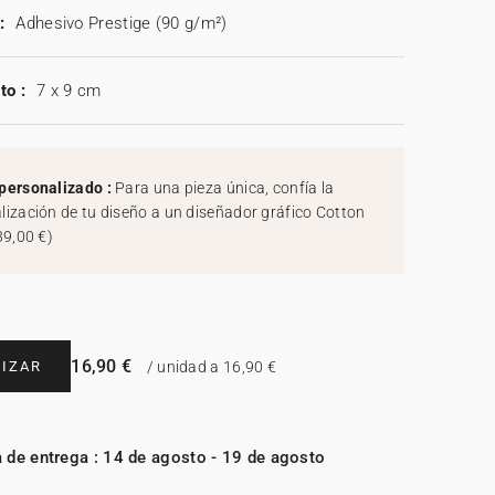
:
Adhesivo Prestige (90 g/m²)
to :
7 x 9 cm
personalizado :
Para una pieza única, confía la
lización de tu diseño a un diseñador gráfico Cotton
39,00 €
)
16,90 €
IZAR
/ unidad a 16,90 €
 de entrega : 14 de agosto - 19 de agosto