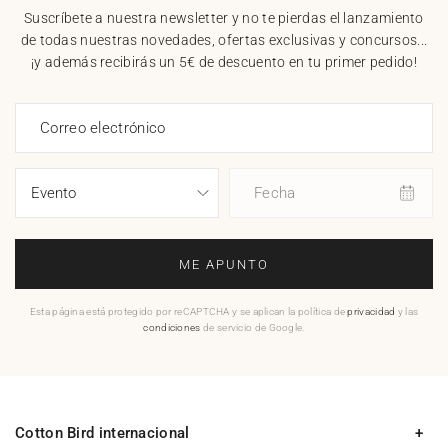
Suscríbete a nuestra newsletter y no te pierdas el lanzamiento
de todas nuestras novedades, ofertas exclusivas y concursos...
¡y además recibirás un 5€ de descuento en tu primer pedido!
Correo electrónico
Fecha
ME APUNTO
Esta página está protegido por reCAPTCHA y se aplican la política de
privacidad
y las
condiciones
de servicio de Google.
Cotton Bird internacional