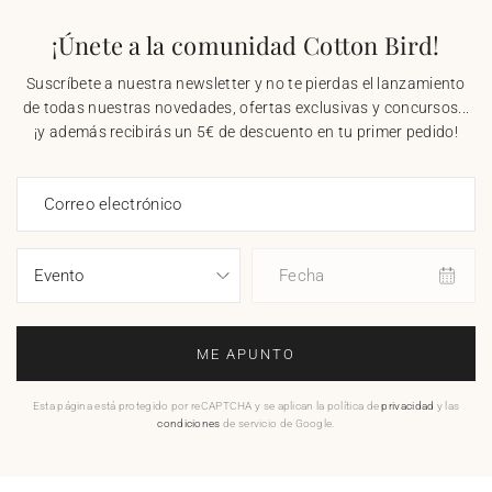
¡Únete a la comunidad Cotton Bird!
Suscríbete a nuestra newsletter y no te pierdas el lanzamiento
de todas nuestras novedades, ofertas exclusivas y concursos...
¡y además recibirás un 5€ de descuento en tu primer pedido!
Correo electrónico
Fecha
ME APUNTO
Esta página está protegido por reCAPTCHA y se aplican la política de
privacidad
y las
condiciones
de servicio de Google.