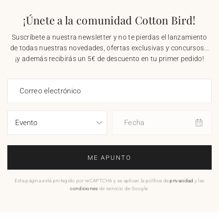
¡Únete a la comunidad Cotton Bird!
Suscríbete a nuestra newsletter y no te pierdas el lanzamiento
de todas nuestras novedades, ofertas exclusivas y concursos...
¡y además recibirás un 5€ de descuento en tu primer pedido!
Correo electrónico
Fecha
ME APUNTO
Esta página está protegido por reCAPTCHA y se aplican la política de
privacidad
y las
condiciones
de servicio de Google.