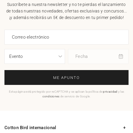
Suscríbete a nuestra newsletter y no te pierdas el lanzamiento
de todas nuestras novedades, ofertas exclusivas y concursos...
¡y además recibirás un 5€ de descuento en tu primer pedido!
Correo electrónico
Fecha
ME APUNTO
Esta página está protegido por reCAPTCHA y se aplican la política de
privacidad
y las
condiciones
de servicio de Google.
Cotton Bird internacional