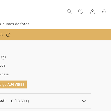
Albumes de fotos
ES
boda
n casa
ódigo
AUGVIBES
ad :
10
(18,50 €)