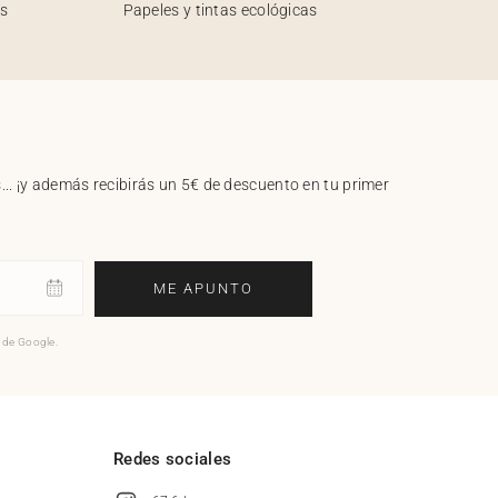
os
Papeles y tintas ecológicas
.. ¡y además recibirás un 5€ de descuento en tu primer
ME APUNTO
o de Google.
l
Redes sociales