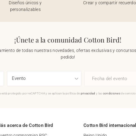
Diseños únicos y
Crear y compartir recuerd
personalizables
¡Únete a la comunidad Cotton Bird!
nzamiento de todas nuestras novedades, ofertas exclusivas y concursos.
pedido!
Fecha del evento
 está protegido por reCAPTCHA y se aplican la política de
privacidad
y las
condiciones
de servici
ás acerca de Cotton Bird
Cotton Bird internaciona
uestro compromiso RSC
Reino Unido