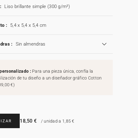
:
Liso brillante simple (300 g/m²)
to :
5,4 x 5,4 x 5,4 cm
dras :
Sin almendras
personalizado :
Para una pieza única, confía la
lización de tu diseño a un diseñador gráfico Cotton
39,00 €
)
18,50 €
IZAR
/ unidad a 1,85 €