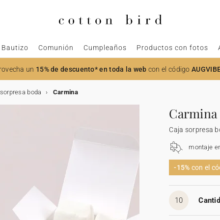
Bautizo
Comunión
Cumpleaños
Productos con fotos
rovecha un
15% de descuento* en toda la web
con el código
AUGVIB
 sorpresa boda
Carmina
Carmina
Caja sorpresa 
montaje e
-15%
con el c
10
Cantid