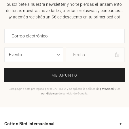
Suscríbete a nuestra newsletter y no te pierdas el lanzamiento
de todas nuestras novedades, ofertas exclusivas y concursos...
¡y además recibirás un 5€ de descuento en tu primer pedido!
Correo electrónico
Fecha
ME APUNTO
Esta página está protegido por reCAPTCHA y se aplican la política de
privacidad
y las
condiciones
de servicio de Google.
Cotton Bird internacional