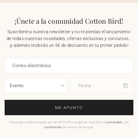
¡Únete a la comunidad Cotton Bird!
Suscríbete a nuestra newsletter y no te pierdas el lanzamiento
de todas nuestras novedades, ofertas exclusivas y concursos...
¡y además recibirás un 5€ de descuento en tu primer pedido!
Correo electrónico
Fecha
ME APUNTO
Esta página está protegido por reCAPTCHA y se aplican la política de
privacidad
y las
condiciones
de servicio de Google.