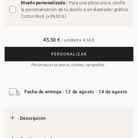
Diseño personalizado :
Para una pieza única, confía
la personalización de tu diseño a un diseñador gráfico
Cotton Bird.
(
+39,00 €
)
45,50 €
/ unidad a 4,55 €
PERSONALIZAR
Personaliza tus textos, colores, tipografías…
Fecha de entrega : 12 de agosto - 14 de agosto
Descripción