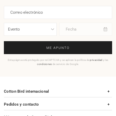
Correo electrónico
Fecha
ME APUNTO
Esta página está protegido por reCAPTCHA y se aplican la política de
privacidad
y las
condiciones
de servicio de Google.
Cotton Bird internacional
Pedidos y contacto