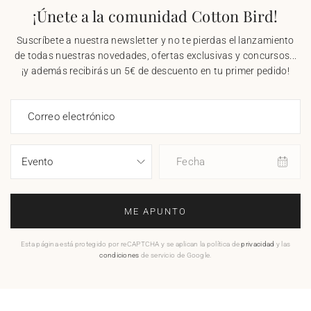
¡Únete a la comunidad Cotton Bird!
Suscríbete a nuestra newsletter y no te pierdas el lanzamiento
de todas nuestras novedades, ofertas exclusivas y concursos...
¡y además recibirás un 5€ de descuento en tu primer pedido!
Correo electrónico
Fecha
ME APUNTO
Esta página está protegido por reCAPTCHA y se aplican la política de
privacidad
y las
condiciones
de servicio de Google.