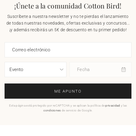
¡Únete a la comunidad Cotton Bird!
Suscríbete a nuestra newsletter y no te pierdas el lanzamiento
de todas nuestras novedades, ofertas exclusivas y concursos...
¡y además recibirás un 5€ de descuento en tu primer pedido!
Correo electrónico
Fecha
ME APUNTO
Esta página está protegido por reCAPTCHA y se aplican la política de
privacidad
y las
condiciones
de servicio de Google.