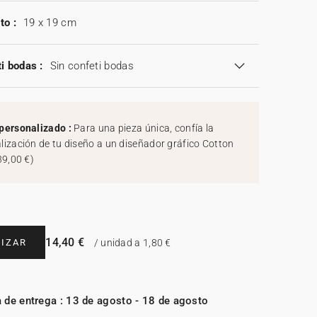
to :
19 x 19 cm
i bodas :
Sin confeti bodas
personalizado :
Para una pieza única, confía la
lización de tu diseño a un diseñador gráfico Cotton
39,00 €
)
14,40 €
IZAR
/ unidad a 1,80 €
 de entrega : 13 de agosto - 18 de agosto