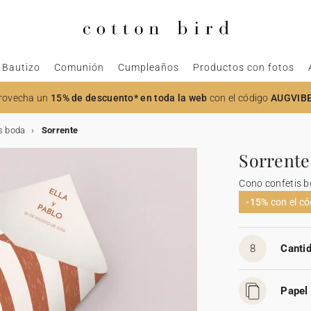
Bautizo
Comunión
Cumpleaños
Productos con fotos
rovecha un
15% de descuento* en toda la web
con el código
AUGVIB
s boda
Sorrente
Sorrente
Cono confetis 
-15%
con el c
8
Cantid
Papel 