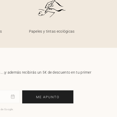
os
Papeles y tintas ecológicas
.. ¡y además recibirás un 5€ de descuento en tu primer
ME APUNTO
o de Google.