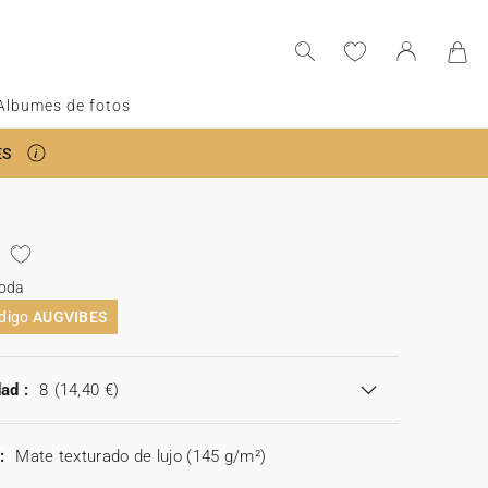
Albumes de fotos
ES
boda
ódigo
AUGVIBES
ad :
8
(14,40 €)
:
Mate texturado de lujo (145 g/m²)