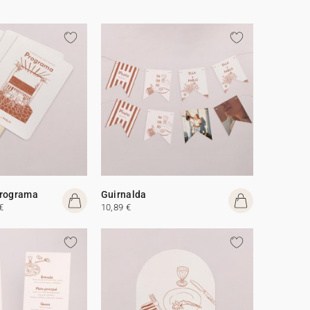
programa
Guirnalda
€
10,89 €