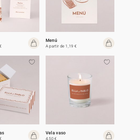
Menú
€
A partir de 1,19 €
tas
Vela vaso
€
4,50 €