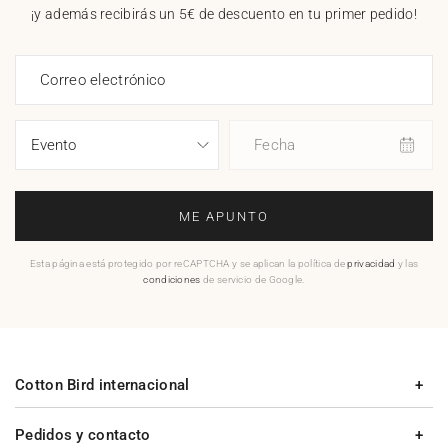
¡y además recibirás un 5€ de descuento en tu primer pedido!
Correo electrónico
Fecha
ME APUNTO
Esta página está protegido por reCAPTCHA y se aplican la política de
privacidad
y las
condiciones
de servicio de Google.
Cotton Bird internacional
Pedidos y contacto