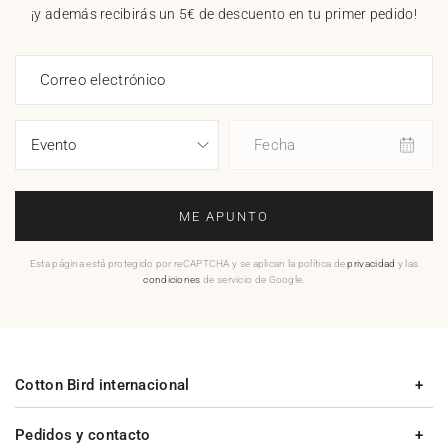
¡y además recibirás un 5€ de descuento en tu primer pedido!
Correo electrónico
Fecha
ME APUNTO
Esta página está protegido por reCAPTCHA y se aplican la política de
privacidad
y las
condiciones
de servicio de Google.
Cotton Bird internacional
Pedidos y contacto