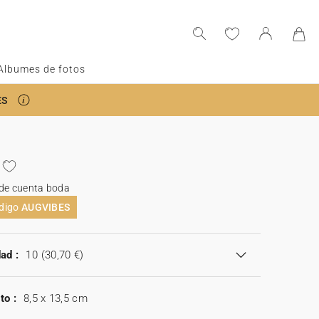
Albumes de fotos
ES
 de cuenta boda
ódigo
AUGVIBES
ad :
10
(30,70 €)
to :
8,5 x 13,5 cm