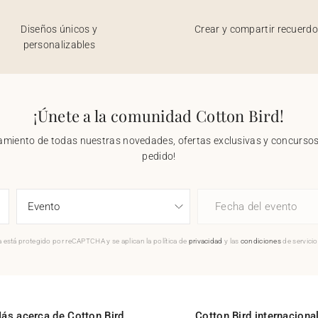
Diseños únicos y
Crear y compartir recuerd
personalizables
¡Únete a la comunidad Cotton Bird!
nzamiento de todas nuestras novedades, ofertas exclusivas y concursos.
pedido!
Fecha del evento
 está protegido por reCAPTCHA y se aplican la política de
privacidad
y las
condiciones
de servici
ás acerca de Cotton Bird
Cotton Bird internaciona