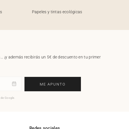
os
Papeles y tintas ecológicas
.. ¡y además recibirás un 5€ de descuento en tu primer
ME APUNTO
o de Google.
l
Redes sociales