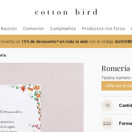
Bautizo
Comunión
Cumpleaños
Productos con fotos
rovecha un
15% de descuento* en toda la web
con el código
AUGVIB
ría
Romería
Tarjeta número
-15%
con el c
10
Cantid
Forma