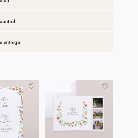
ción
control
e entrega