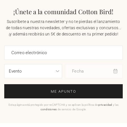
¡Únete a la comunidad Cotton Bird!
Suscríbete a nuestra newsletter y no te pierdas el lanzamiento
de todas nuestras novedades, ofertas exclusivas y concursos...
¡y además recibirás un 5€ de descuento en tu primer pedido!
Correo electrónico
Fecha
ME APUNTO
Esta página está protegido por reCAPTCHA y se aplican la política de
privacidad
y las
condiciones
de servicio de Google.