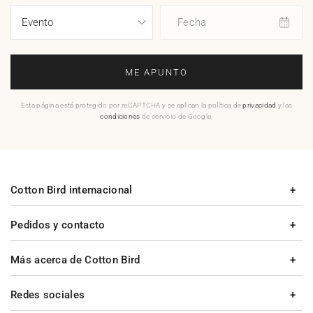
Fecha
ME APUNTO
Esta página está protegido por reCAPTCHA y se aplican la política de
privacidad
y las
condiciones
de servicio de Google.
Cotton Bird internacional
Pedidos y contacto
Más acerca de Cotton Bird
Redes sociales