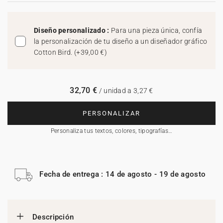
Diseño personalizado :
Para una pieza única, confía
la personalización de tu diseño a un diseñador gráfico
Cotton Bird.
(
+39,00 €
)
32,70 €
/ unidad a 3,27 €
PERSONALIZAR
Personaliza tus textos, colores, tipografías…
Fecha de entrega : 14 de agosto - 19 de agosto
Descripción