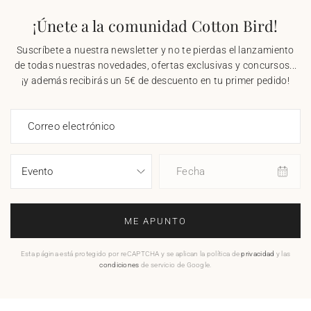
¡Únete a la comunidad Cotton Bird!
Suscríbete a nuestra newsletter y no te pierdas el lanzamiento
de todas nuestras novedades, ofertas exclusivas y concursos...
¡y además recibirás un 5€ de descuento en tu primer pedido!
Correo electrónico
Fecha
ME APUNTO
Esta página está protegido por reCAPTCHA y se aplican la política de
privacidad
y las
condiciones
de servicio de Google.