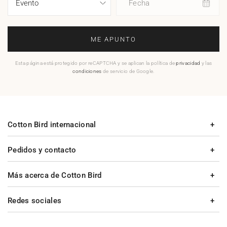
Fecha
ME APUNTO
Esta página está protegido por reCAPTCHA y se aplican la política de
privacidad
y las
condiciones
de servicio de Google.
Cotton Bird internacional
Pedidos y contacto
Más acerca de Cotton Bird
Redes sociales